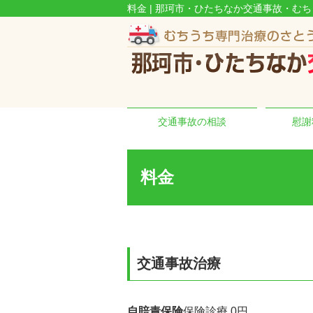
料金 | 那珂市・ひたちなか交通事故・む
交通事故の相談
慰謝
料金
交通事故治療
自賠責保険
保険診療 0円